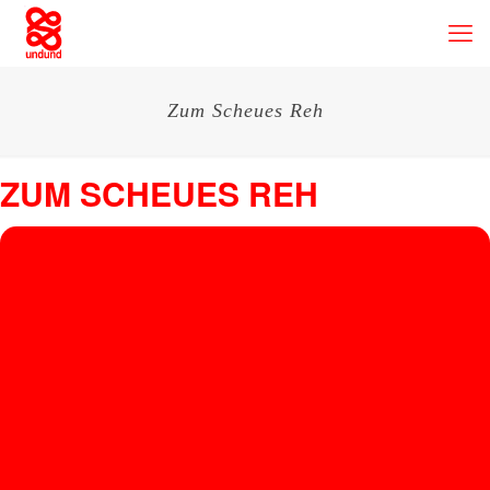
Zum Scheues Reh
ZUM SCHEUES REH
04
Z
U
SEP
Zum Scheuen Reh
, Hans-Böckler-Platz 2, 50672 Köln, Germany
M
S
C
H
E
U