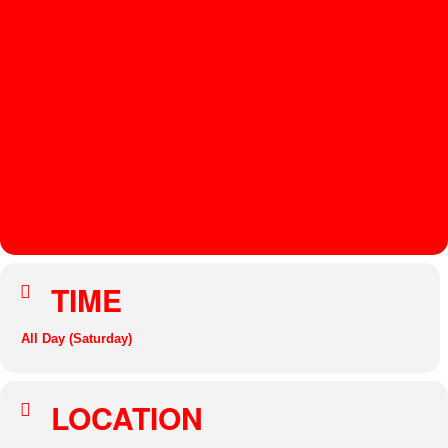
E
S
R
E
H
M
A
E
S
TIME
All Day (Saturday)
LOCATION