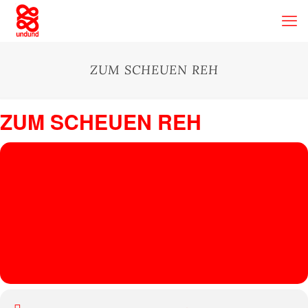
ZUM SCHEUEN REH
ZUM SCHEUEN REH
02
ZUM
SCHEU
AUG
Zum Scheuen Reh
, Hans Böckler Platz, 50672 Köln
EN
REH
PHILIPP
FEIN