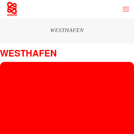
WESTHAFEN
WESTHAFEN
05
WEST
HAFE
JUN
Westhafen Leipzig
, Ernst-Keil-Str. 17, 04179, Leipzig
N
MARTHA
VAN
STRAATE
N,
HEIMLICH
KNÜLLER