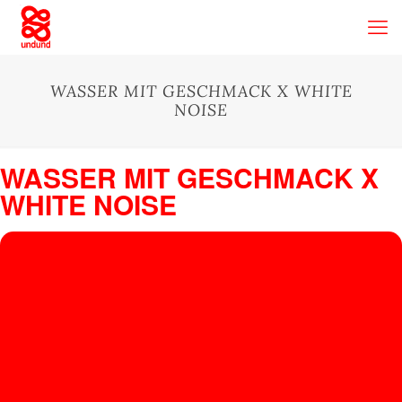
WASSER MIT GESCHMACK X WHITE
NOISE
WASSER MIT GESCHMACK X
WHITE NOISE
17
WASS
ER
JUN
White Noise
, Eberhardtstraße 35, Stuttgart, Germany
MIT
GESC
HMAC
K X