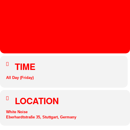
WHIT
E
NOIS
E
DOMINIK
MARZ
TIME
All Day (Friday)
LOCATION
White Noise
Eberhardtstraße 35, Stuttgart, Germany