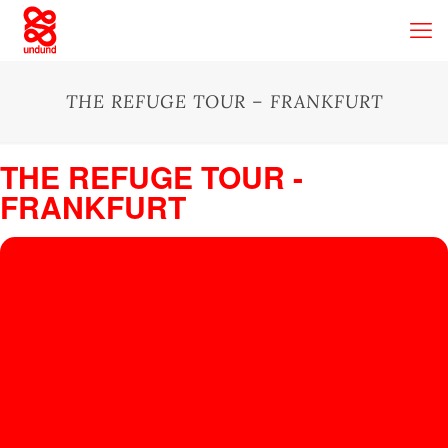
THE REFUGE TOUR – FRANKFURT
THE REFUGE TOUR -
FRANKFURT
20
T
H
MAR
Tanzhaus West
, Gutleutstraße 294, 60327 Frankfurt am Main
E
R
E
F
U