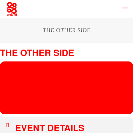
THE OTHER SIDE
THE OTHER SIDE
08
THE
OTHER
DEC
The Other Side
, Rigade 10, 1013 BC Amsterdam :)
SIDE
HEIMLICH
KNÜLLER
EVENT DETAILS