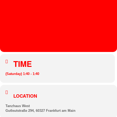
E
S
T
NIJ
U
LIV
E
TIME
(Saturday) 1:40 - 1:40
LOCATION
Tanzhaus West
Gutleutstraße 294, 60327 Frankfurt am Main