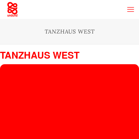
TANZHAUS WEST
TANZHAUS WEST
03
TA
N
SEP
Tanzhaus West
, Gutleutstraße 294, 60327 Frankfurt am Main
Z
H
A
U
S
W