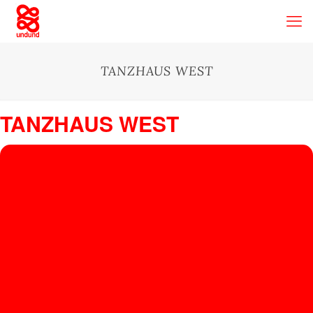
TANZHAUS WEST
TANZHAUS WEST
18
TA
N
MAY
Tanzhaus West
, Gutleutstraße 294, 60327 Frankfurt am Main
Z
H
A
U
S
W