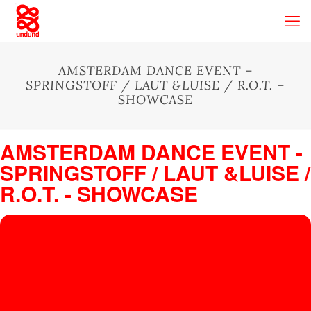
AMSTERDAM DANCE EVENT –
SPRINGSTOFF / LAUT &LUISE / R.O.T. –
SHOWCASE
AMSTERDAM DANCE EVENT -
SPRINGSTOFF / LAUT &LUISE /
R.O.T. - SHOWCASE
18
OCT
Boom Chicago
, Rozengracht 117, 1016 LV Amsterdam, Niederlande
AMSTERDAM DANCE EVENT -
SPRINGSTOFF / LAUT &LUISE /