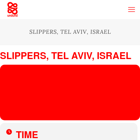
SLIPPERS, TEL AVIV, ISRAEL
SLIPPERS, TEL AVIV, ISRAEL
17
SLIPPERS,
TEL AVIV,
FEB
Slippers
, Allenby St 99, Tel Aviv-Yafo, Israel
ISRAEL
HEIMLICH
KNÜLLER
TIME