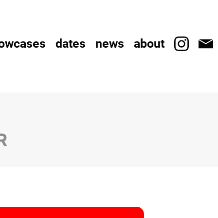
owcases
dates
news
about
R