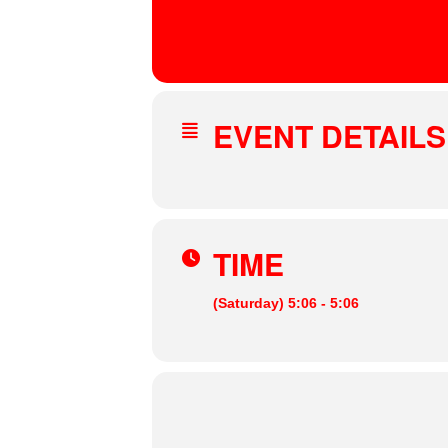
14
DEC
Kater Blau
, Holzmarktstraße 19-25, Berlin, Ger
EVENT DETAILS
TIME
(Saturday) 5:06 - 5:06