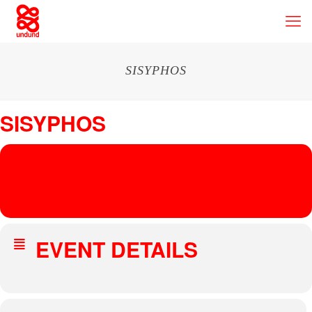
SISYPHOS
SISYPHOS
14
SISYPHOS
SEP
MARTIN NOISE
Sisyphos
, Hauptstr. 15, 10317 Berlin
EVENT DETAILS