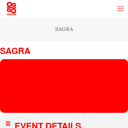
SAGRA
SAGRA
17
SAGR
A
NOV
Kater Blau
, Holzmarktstraße 19-25, Berlin, Germany
MARTHA
VAN
STRAAT
EN
EVENT DETAILS