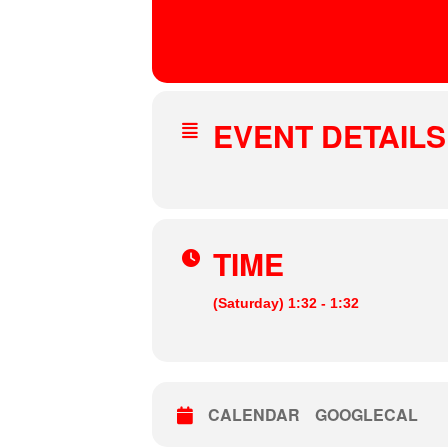
06
APR
Chihuahua Dockside
, Manufakturgatan, Götebo
EVENT DETAILS
TIME
(Saturday) 1:32 - 1:32
CALENDAR
GOOGLECAL