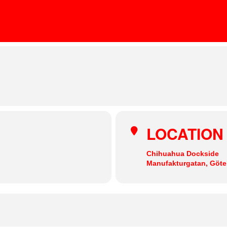
RITUALS
FRIDA DARKO
rg, Sweden
LOCATION
Chihuahua Dockside
Manufakturgatan, Göt