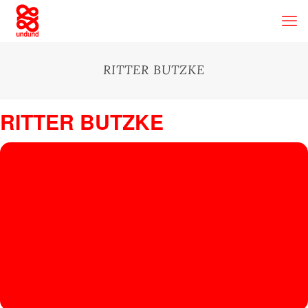
RITTER BUTZKE
RITTER BUTZKE
03
RITTER
BUTZKE
SEP
Ritter Butzke
, Ritterstraße 24-27, 10969 Berlin
CONSTANTIJ
N LANGE,
HEIMLICH
KNÜLLER,
LEMONELLA,
MARTHA VAN
STRAATEN