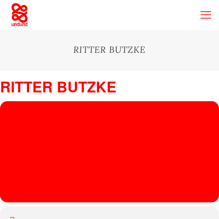
RITTER BUTZKE
RITTER BUTZKE
04
RITTER
BUTZKE
NOV
Ritter Butzke
, Ritterstraße 24-27, 10969 Berlin
COMMANDER
LOVE,
HEIMLICH
KNÜLLER,
LEMONELLA