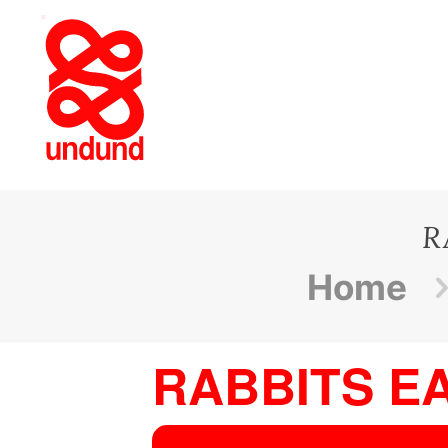
R
Home
RABBITS E