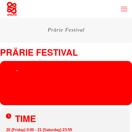
Prärie Festival
PRÄRIE FESTIVAL
20
PRÄRIE
21
FESTIVAL
AUG
Praerie Festival
, Zur Kleinbahn 8
HEIMLICH KNÜLLER,
ATLANTIK (LIVE)
TIME
20 (Friday) 0:00 - 21 (Saturday) 23:59