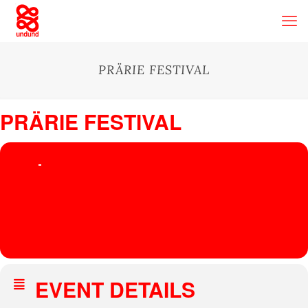
PRÄRIE FESTIVAL
PRÄRIE FESTIVAL
28
PRÄRIE
30
FESTIVAL
JUL
Praerie Festival
, Zur Kleinbahn 8
ATLANTIK LIVE,
HEIMLICH KNÜLLER,
ISABEAU FORT
EVENT DETAILS