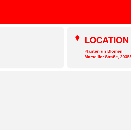
PLANTEN UN BLOMEN
ANDI OTTO, HEIMLICH KNÜLLER, HOLGER HECL
amburg
LOCATION
Planten un Blomen
Marseiller Straße, 203