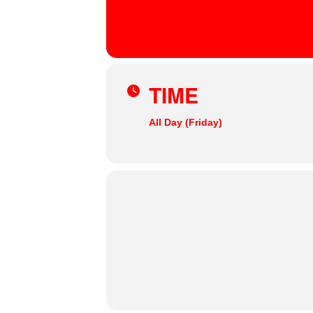
12
AUG
Planten un Blomen
, Marseiller Straße, 20355 H
TIME
All Day (Friday)