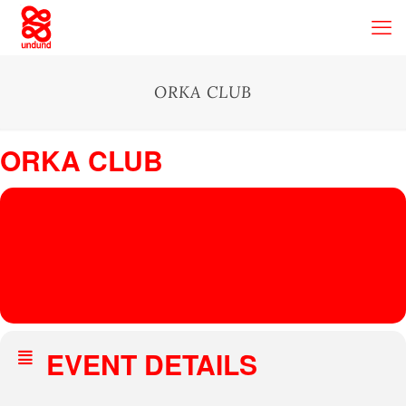
ORKA CLUB
ORKA CLUB
02
ORKA
CLUB
DEC
Orka Club
, 4 Quai Saint-Bernard, 75005 Paris, France
´FRIDA
DARKO
EVENT DETAILS