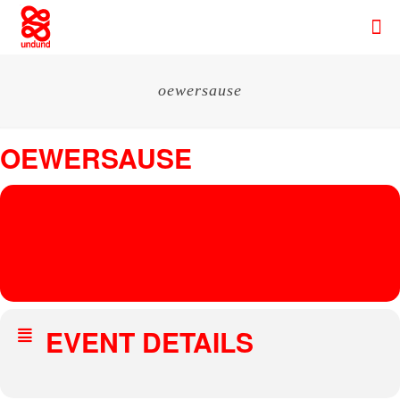
oewersause
OEWERSAUSE
02
OEWERSAU
SE
OCT
gARTn
, Blockdammweg 1, 10317 Berlin
FRIDA DARKO
EVENT DETAILS