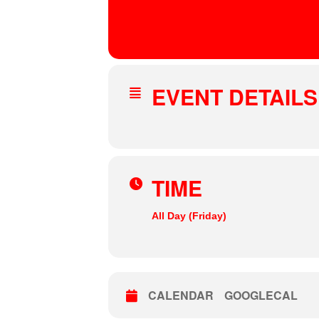
11
LE SUC
NOV
THEUS MA
Le Sucre
, 50, quai Rambaud
EVENT DETAILS
TIME
All Day (Friday)
CALENDAR
GOOGLECAL