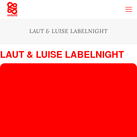
LAUT & LUISE LABELNIGHT
LAUT & LUISE LABELNIGHT
15
LAUT
&
SEP
Kauz
, Ausstellungsstrasse 21, 8005 Zürich, Schweiz
LUISE
LABE
LNIGH
T
AFAR,
ARUTANI