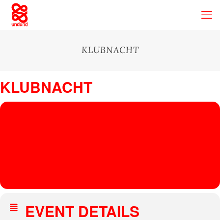
KLUBNACHT
KLUBNACHT
10
KLUB
NACH
MAR
Gewölbe
, Hans-Böckler-Platz 2, 50672 Köln, Germany
T
PHILIPP
FEIN
EVENT DETAILS