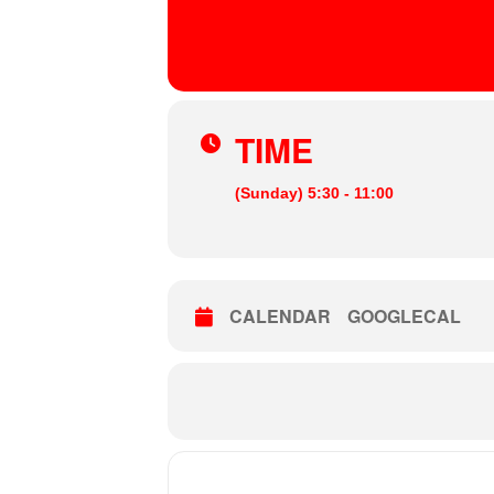
19
JUN
Kater Blau
, Holzmarktstraße 19-25, Berlin, Ger
TIME
(Sunday) 5:30 - 11:00
CALENDAR
GOOGLECAL