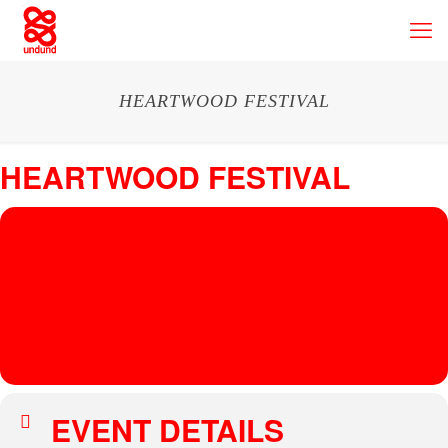
HEARTWOOD FESTIVAL
HEARTWOOD FESTIVAL
11
HEARTWO
OD
AUG
Stable Cottage
, Rockley, Marlborough, UK
FESTIVAL
MARTHA VAN
STRAATEN
EVENT DETAILS