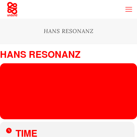
HANS RESONANZ
HANS RESONANZ
20
AUG
Hanseatische Materialverwaltung
, Stockmeyerstraße 41, Hamburg,
Germany
HANS RESONANZ
JASCHA HAGEN
TIME