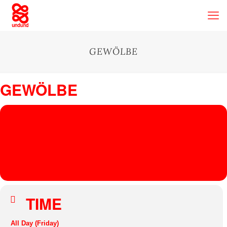
GEWÖLBE
GEWÖLBE
01
GEW
ÖLBE
APR
Gewölbe
, Hans-Böckler-Platz 2, 50672 Köln, Germany
PHILIPP
FEIN
TIME
All Day (Friday)