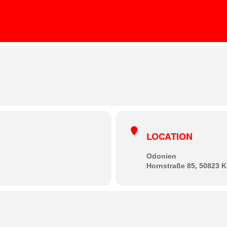
NES TIER IN ODONIEN
ICH KNÜLLER, KEIKEE, PHILIPP FEIN
LOCATION
Odonien
Hornstraße 85, 50823 K