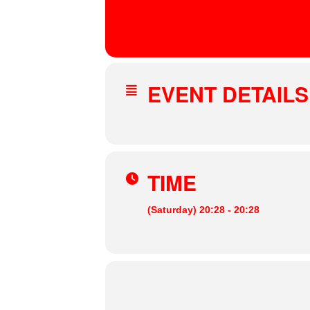
02
FEI
MAR
HEIML
Odonien
, Hornstraße 85, 50823 Köln
EVENT DETAILS
TIME
(Saturday) 20:28 - 20:28