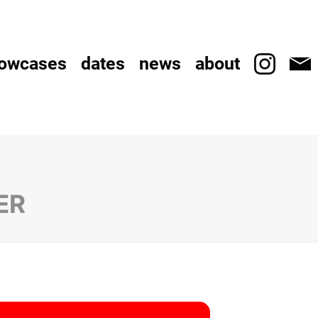
owcases
dates
news
about
ER