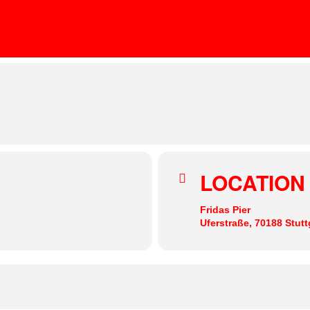
INES TIER AM PIER
MLICH KNÜLLER, MARTHA VAN STRAATEN, PHILIPP FEI
LOCATION
Fridas Pier
Uferstraße, 70188 Stutt