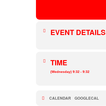
02
FE
OCT
HEI
Fridas Pier
, Uferstraße, 70188 Stuttgart
EVENT DETAILS
TIME
(Wednesday) 9:32 - 9:32
CALENDAR
GOOGLECAL