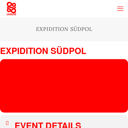
EXPIDITION SÜDPOL
EXPIDITION SÜDPOL
20
EXPID
ITION
MAY
Südpol
, Süderstraße 112, 20537 Hamburg, Germany
SÜDP
OL
GUN!LLA
EVENT DETAILS