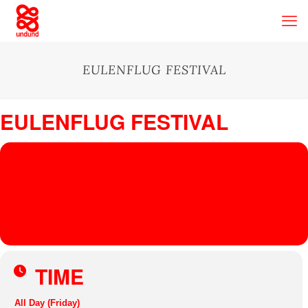
EULENFLUG FESTIVAL
EULENFLUG FESTIVAL
26
EULENFLUG
FESTIVAL
AUG
Eulenflug Festival
, 91635 Linden
MARTHA VAN
STRAATEN
TIME
All Day (Friday)