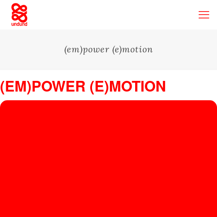
(em)power (e)motion
(EM)POWER (E)MOTION
24
(EM)P
OWE
SEP
Stadtgarten
, Venloer Straße 40, 50672 Köln, Germany
R
(E)M
OTIO
N
ANA
HELDER