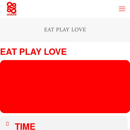
EAT PLAY LOVE
EAT PLAY LOVE
13
AUG
Regattabahn
, Fühlinger See - Zielturm, Oranjehofstraße 103, 50769
Köln
EAT PLAY LOVE
HEIMLICH KNÜLLER, PHILIPP FEIN
TIME