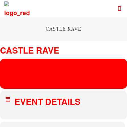
CASTLE RAVE
CASTLE RAVE
07
CASTLE RAVE
JUN
HEIMLICH KNÜLLER
Domanice Castle
, Domanice, Poland
EVENT DETAILS