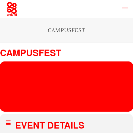
CAMPUSFEST
CAMPUSFEST
28
JUN
Universität Hamburg
, Von-Melle-Park 4, 20146 Hamburg, Germany
CAMPUSFEST
BIZZARRO UNIVERSE
EVENT DETAILS