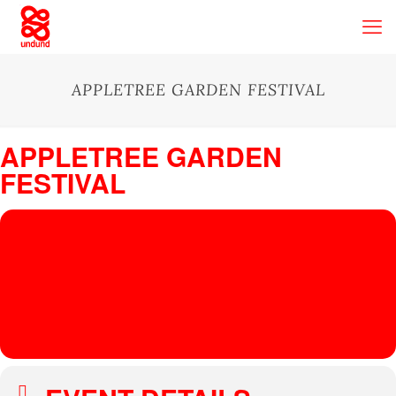
APPLETREE GARDEN FESTIVAL
APPLETREE GARDEN
FESTIVAL
03
AUG
Appletree Garden Festival
, Lüdersbusch 2 49356 Diepholz Germany
APPLETREE GARDEN FESTIVAL
MONKYMAN