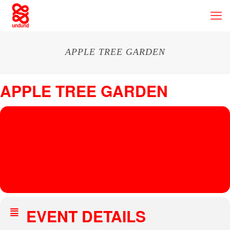
APPLE TREE GARDEN
APPLE TREE GARDEN
03
AUG
Appletree Garden Festival
, Lüdersbusch 2 49356 Diepholz Germany
APPLE TREE GARDEN
ISABEAU FORT
EVENT DETAILS