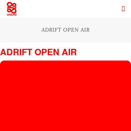
ADRIFT OPEN AIR
ADRIFT OPEN AIR
19
AD
RIF
NOV
Shipwrecked
, 186 Atkins Road, Te Arai 0975, New Zealand
T
OP
EN
AIR
MAR
THA