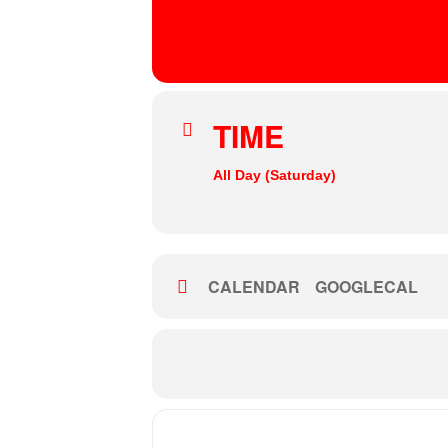
04
SEP
Insel Lindwerder
, Havelchaussee 1, 14193 Berli
TIME
All Day (Saturday)
CALENDAR
GOOGLECAL