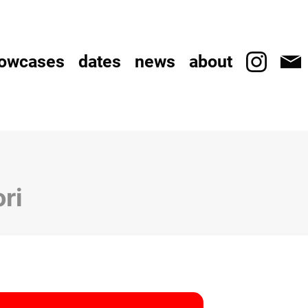
owcases
dates
news
about
ri