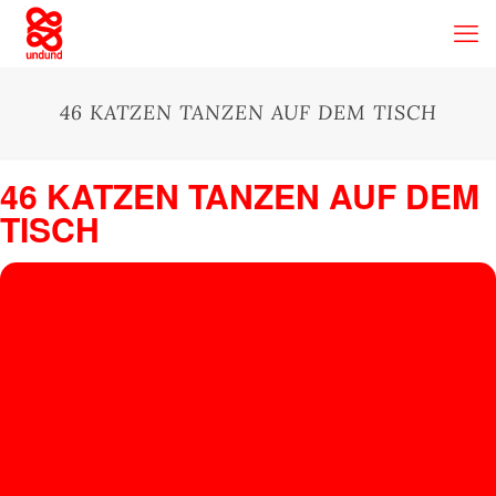
46 KATZEN TANZEN AUF DEM TISCH
46 KATZEN TANZEN AUF DEM
TISCH
26
46
KATZ
NOV
Kater Blau
, Holzmarktstraße 19-25, Berlin, Germany
EN
TANZ
EN
AUF
DEM